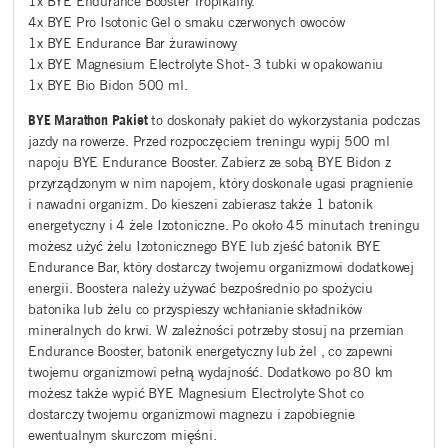
1x BYE Endurance Booster Tropikalny.
4x
BYE Pro Isotonic Gel o smaku czerwonych owoców
1x BYE Endurance Bar żurawinowy
1x BYE Magnesium Electrolyte Shot- 3 tubki w opakowaniu
1x BYE Bio Bidon 500 ml.
BYE Marathon Pakiet
to doskonały pakiet do wykorzystania podczas
jazdy na rowerze. Przed rozpoczęciem treningu wypij 500 ml
napoju BYE Endurance Booster. Zabierz ze sobą BYE Bidon z
przyrządzonym w nim napojem, który doskonale ugasi pragnienie
i nawadni organizm. Do kieszeni zabierasz także 1 batonik
energetyczny i 4 żele Izotoniczne. Po około 45 minutach treningu
możesz użyć żelu Izotonicznego BYE lub zjeść batonik BYE
Endurance Bar, który dostarczy twojemu organizmowi dodatkowej
energii. Boostera należy używać bezpośrednio po spożyciu
batonika lub żelu co przyspieszy wchłanianie składników
mineralnych do krwi. W zależności potrzeby stosuj na przemian
Endurance Booster, batonik energetyczny lub żel , co zapewni
twojemu organizmowi pełną wydajność. Dodatkowo po 80 km
możesz także wypić BYE Magnesium Electrolyte Shot co
dostarczy twojemu organizmowi magnezu i zapobiegnie
ewentualnym skurczom mięśni.