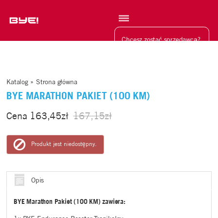
Szukaj
Chcesz zostać sprzedawcą?
Katalog
»
Strona główna
BYE MARATHON PAKIET (100 KM)
Cena
163,45zł
167,15zł
Produkt jest niedostępny.
Opis
BYE Marathon Pakiet (100 KM) zawiera: