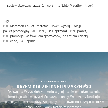
Zestaw stworzony przez Remco Smits (Elite Marathon Rider)
Tagi:
BYE Marathon Pakiet
,
maraton
,
rower
,
wyścigi
,
biegi
,
pakiet promocyjny BYE
,
BYE
,
BYE sprzedaż
,
BYE pakiet
,
BYE promocja
,
odżywki dla sportowców
,
pakiet dla kolarzy
,
BYE cena
,
BYE opinie
DRZEWA DLA WSZYSTKICH
RAZEM DLA ZIELONEJ PRZYSZŁOŚCI
Drzewa dla Wszystkich zapewnia więcej i lasów na całym świecie,
inwestuje więc w przyszłość naszej planety. Wspieramy fundację
sprzedając nasze produkty. Będziemy informować na bieżąco ile drzew
dzięki nam i Wam zostało zasadzonych.