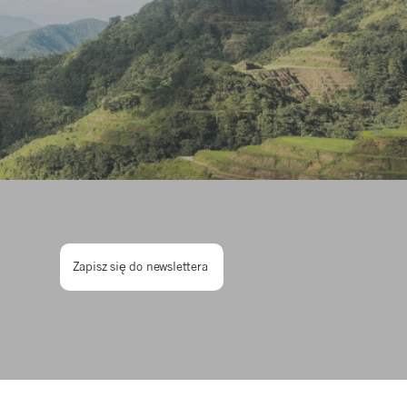
Zapisz się do newslettera