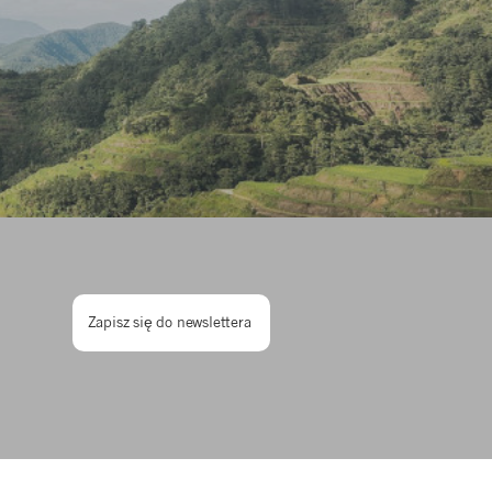
Zapisz się do newslettera