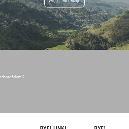
Więcej informacji
wiadomościami?
BYE! LINKI
BYE!