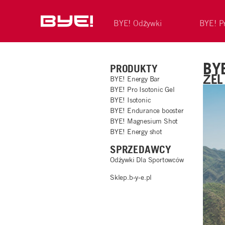
BYE! Odżywki
BYE! P
BY
PRODUKTY
ŻEL
BYE! Energy Bar
BYE! Pro Isotonic Gel
BYE! Isotonic
BYE! Endurance booster
BYE! Magnesium Shot
BYE! Energy shot
SPRZEDAWCY
Odżywki Dla Sportowców
Sklep.b-y-e.pl