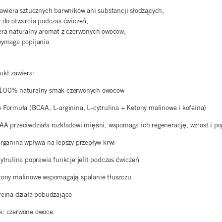
zawiera sztucznych barwników ani substancji słodzących,
y do otwarcia podczas ćwiczeń,
era naturalny aromat z czerwonych owoców,
wymaga popijania
ukt zawiera:
100% naturalny smak czerwonych owoców
o Formuła (BCAA,
L-arginina, L-cytr
ulina
+
Ke
t
on
y
malinow
e
i kofeina)
AA przeciwdziała rozkładowi mięśni, wspomaga ich regenerację, wzrost i p
arganina wpływa na lepszy przepływ krwi
cytrulina poprawia funkcje jelit podczas ćwiczeń
tony malinowe wspomagają spalanie tłuszczu
feina działa pobudzająco
: czerwone owoce