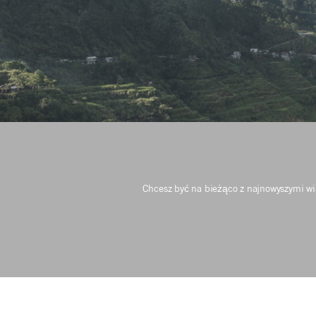
Chcesz być na bieżąco z najnowyszymi 