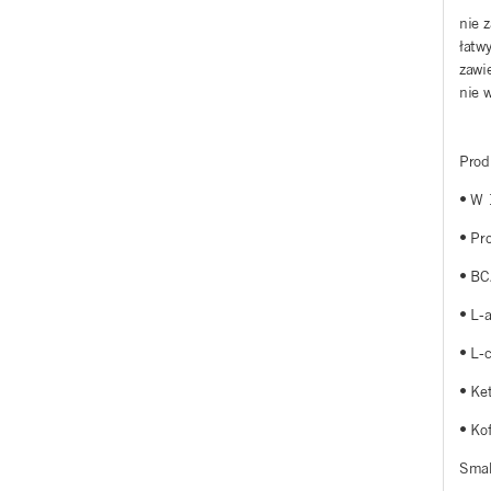
nie 
łatw
zawi
nie 
Prod
• W 
•
Pr
• BC
• L-
• L-
• Ke
• Ko
Smak