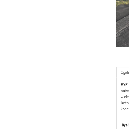
Ogól
BYE 
naty
w ch
izot
konc
Bye! 