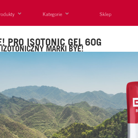
rodukty
Kategorie
Sklep
E! PRO ISOTONIC GEL 60G
 IZOTONICZNY MARKI BYE!