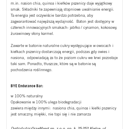
m.in. nasion chia, quinoa i kiełków pszenicy daje wyjątkowy
smak. Składniki te zapewniają stopniowe uwalnianie energii.
Ta energia jest oczywiście bardzo potrzebna, aby
zagwarantować najwyższą wydajność. Baton jest dostępny w
czterech innowacyjnych smakach: jabłko / cynamon, kokosowy,
żurawinowy słony karmel.
Zawarte w batonie naturalne cukry występujące w owocach i
kiełkach pszenicy dostarczają energii, podczas gdy owies i
nasiona, odpowiadają za to że poziom cukru we krwi pozostaje
taki sam. Ponadto, tłuszcze, które są w batonie są
pochodzenia roślinnego.
BYE Endurance Bar:
w 100% naturalny
Opakowanie w 100% ulega biodegradacji
zawiera między innymi: nasiona chia, quinoa i kiełki pszenicy
jest smaczny, miękki, nie topi się i nie zamarza
Dystrybutor:
GrzeMaart sp. z o.o. sp. k. 25-252 Kielce, ul.