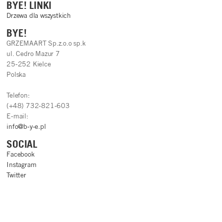
BYE! LINKI
Drzewa dla wszystkich
BYE!
GRZEMAART Sp.z.o.o sp.k
ul. Cedro Mazur 7
25-252 Kielce
Polska
Telefon:
(+48) 732-821-603
E-mail:
info@b-y-e.pl
SOCIAL
Facebook
Instagram
Twitter
Copyright © 2026
BYE!
Wszelkie prawa zastrzeżone