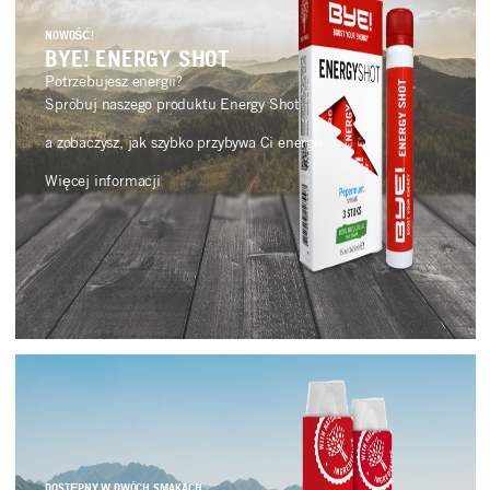
NOWOŚĆ!
BYE! ENERGY SHOT
Potrzebujesz energii?
Spróbuj naszego produktu Energy Shot
a zobaczysz, jak szybko przybywa Ci energii.
Więcej informacji
DOSTĘPNY W TRZECH SMAKACH
DOSTĘPNY W DWÓCH SMAKACH