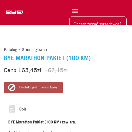
Szukaj
Chcesz zostać sprzedawcą?
Katalog
»
Strona główna
BYE MARATHON PAKIET (100 KM)
Cena
163,45zł
167,15zł
Produkt jest niedostępny.
Opis
BYE Marathon Pakiet (100 KM) zawiera: