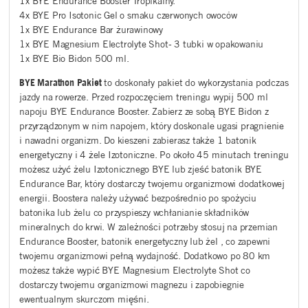
1x BYE Endurance Booster Tropikalny.
4x
BYE Pro Isotonic Gel o smaku czerwonych owoców
1x BYE Endurance Bar żurawinowy
1x BYE Magnesium Electrolyte Shot- 3 tubki w opakowaniu
1x BYE Bio Bidon 500 ml.
BYE Marathon Pakiet
to doskonały pakiet do wykorzystania podczas
jazdy na rowerze. Przed rozpoczęciem treningu wypij 500 ml
napoju BYE Endurance Booster. Zabierz ze sobą BYE Bidon z
przyrządzonym w nim napojem, który doskonale ugasi pragnienie
i nawadni organizm. Do kieszeni zabierasz także 1 batonik
energetyczny i 4 żele Izotoniczne. Po około 45 minutach treningu
możesz użyć żelu Izotonicznego BYE lub zjeść batonik BYE
Endurance Bar, który dostarczy twojemu organizmowi dodatkowej
energii. Boostera należy używać bezpośrednio po spożyciu
batonika lub żelu co przyspieszy wchłanianie składników
mineralnych do krwi. W zależności potrzeby stosuj na przemian
Endurance Booster, batonik energetyczny lub żel , co zapewni
twojemu organizmowi pełną wydajność. Dodatkowo po 80 km
możesz także wypić BYE Magnesium Electrolyte Shot co
dostarczy twojemu organizmowi magnezu i zapobiegnie
ewentualnym skurczom mięśni.