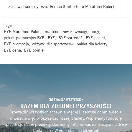
Zestaw stworzony przez Remco Smits (Elite Marathon Rider)
Tagi:
BYE Marathon Pakiet
,
maraton
,
rower
,
wyścigi
,
biegi
,
pakiet promocyjny BYE
,
BYE
,
BYE sprzedaż
,
BYE pakiet
,
BYE promocja
,
odżywki dla sportowców
,
pakiet dla kolarzy
,
BYE cena
,
BYE opinie
DRZEWA DLA WSZYSTKICH
RAZEM DLA ZIELONEJ PRZYSZŁOŚCI
Drzewa dla Wszystkich zapewnia więcej i lasów na całym świecie,
inwestuje więc w przyszłość naszej planety. Wspieramy fundację
sprzedając nasze produkty. Będziemy informować na bieżąco ile drzew
dzięki nam i Wam zostało zasadzonych.